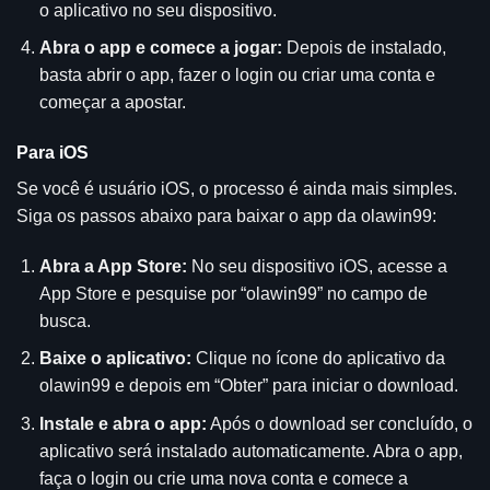
o aplicativo no seu dispositivo.
Abra o app e comece a jogar:
Depois de instalado,
basta abrir o app, fazer o login ou criar uma conta e
começar a apostar.
Para iOS
Se você é usuário iOS, o processo é ainda mais simples.
Siga os passos abaixo para baixar o app da olawin99:
Abra a App Store:
No seu dispositivo iOS, acesse a
App Store e pesquise por “olawin99” no campo de
busca.
Baixe o aplicativo:
Clique no ícone do aplicativo da
olawin99 e depois em “Obter” para iniciar o download.
Instale e abra o app:
Após o download ser concluído, o
aplicativo será instalado automaticamente. Abra o app,
faça o login ou crie uma nova conta e comece a