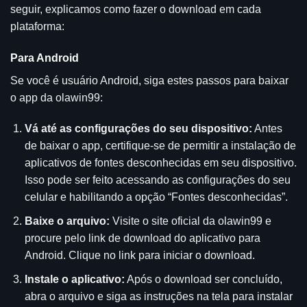
seguir, explicamos como fazer o download em cada
plataforma:
Para Android
Se você é usuário Android, siga estes passos para baixar
o app da olawin99:
Vá até as configurações do seu dispositivo:
Antes
de baixar o app, certifique-se de permitir a instalação de
aplicativos de fontes desconhecidas em seu dispositivo.
Isso pode ser feito acessando as configurações do seu
celular e habilitando a opção “Fontes desconhecidas”.
Baixe o arquivo:
Visite o site oficial da olawin99 e
procure pelo link de download do aplicativo para
Android. Clique no link para iniciar o download.
Instale o aplicativo:
Após o download ser concluído,
abra o arquivo e siga as instruções na tela para instalar