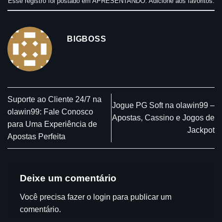
Esse registro foi postado em
APRESENTANDO
.
Adicione aos favoritos
.
BIGBOSS
Suporte ao Cliente 24/7 na
Jogue PG Soft na olawin99 –
olawin99: Fale Conosco
Apostas, Cassino e Jogos de
para Uma Experiência de
Jackpot
Apostas Perfeita
Deixe um comentário
Você precisa fazer o
login
para publicar um
comentário.